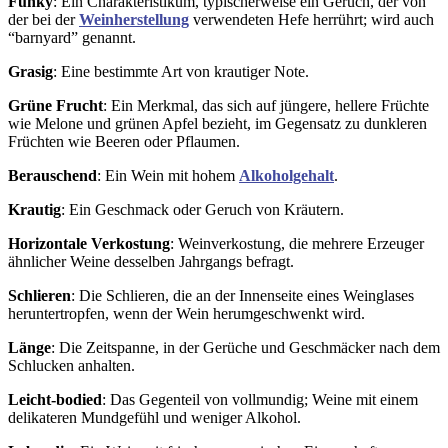
Funky
: Ein Charakteristikum, typischerweise ein Geruch, der von
der bei der
Weinherstellung
verwendeten Hefe herrührt; wird auch
“barnyard” genannt.
Grasig
: Eine bestimmte Art von krautiger Note.
Grüne Frucht
: Ein Merkmal, das sich auf jüngere, hellere Früchte
wie Melone und grünen Apfel bezieht, im Gegensatz zu dunkleren
Früchten wie Beeren oder Pflaumen.
Berauschend
: Ein Wein mit hohem
Alkoholgehalt
.
Krautig
: Ein Geschmack oder Geruch von Kräutern.
Horizontale Verkostung
: Weinverkostung, die mehrere Erzeuger
ähnlicher Weine desselben Jahrgangs befragt.
Schlieren
: Die Schlieren, die an der Innenseite eines Weinglases
heruntertropfen, wenn der Wein herumgeschwenkt wird.
Länge
: Die Zeitspanne, in der Gerüche und Geschmäcker nach dem
Schlucken anhalten.
Leicht-bodied
: Das Gegenteil von vollmundig; Weine mit einem
delikateren Mundgefühl und weniger Alkohol.