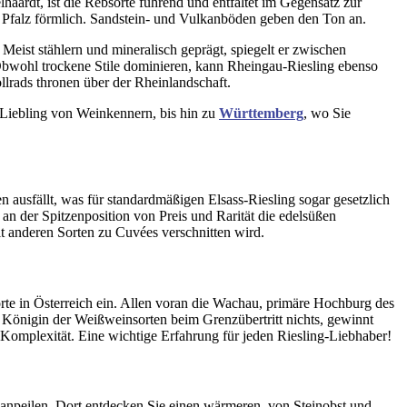
haardt, ist die Rebsorte führend und entfaltet im Gegensatz zur
 Pfalz förmlich. Sandstein- und Vulkanböden geben den Ton an.
 Meist stählern und mineralisch geprägt, spiegelt er zwischen
bwohl trockene Stile dominieren, kann Rheingau-Riesling ebenso
lrads thronen über der Rheinlandschaft.
 Liebling von Weinkennern, bis hin zu
Württemberg
, wo Sie
 ausfällt, was für standardmäßigen Elsass-Riesling sogar gesetzlich
an der Spitzenposition von Preis und Rarität die edelsüßen
it anderen Sorten zu Cuvées verschnitten wird.
rte in Österreich ein. Allen voran die Wachau, primäre Hochburg des
ie Königin der Weißweinsorten beim Grenzübertritt nichts, gewinnt
Komplexität. Eine wichtige Erfahrung für jeden Riesling-Liebhaber!
n anpeilen. Dort entdecken Sie einen wärmeren, von Steinobst und