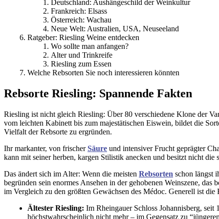
Deutschland: Aushängeschild der Weinkultur
Frankreich: Elsass
Österreich: Wachau
Neue Welt: Australien, USA, Neuseeland
Ratgeber: Riesling Weine entdecken
Wo sollte man anfangen?
Alter und Trinkreife
Riesling zum Essen
Welche Rebsorten Sie noch interessieren könnten
Rebsorte Riesling: Spannende Fakten
Riesling ist nicht gleich Riesling: Über 80 verschiedene Klone der V
vom leichten Kabinett bis zum majestätischen Eiswein, bildet die So
Vielfalt der Rebsorte zu ergründen.
Ihr markanter, von frischer
Säure
und intensiver Frucht geprägter Cha
kann mit seiner herben, kargen Stilistik anecken und besitzt nicht d
Das ändert sich im Alter: Wenn die meisten
Rebsorten
schon längst i
begründen sein enormes Ansehen in der gehobenen Weinszene, das ber
im Vergleich zu den größten Gewächsen des Médoc. Generell ist die R
Ältester Riesling:
Im Rheingauer Schloss Johannisberg, seit 17
höchstwahrscheinlich nicht mehr – im Gegensatz zu “jüngeren