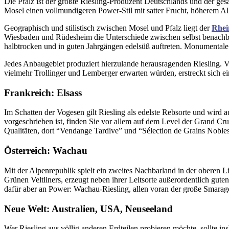
Die Pfalz ist der größte Riesling-Produzent Deutschlands und der gesa
Mosel einen vollmundigeren Power-Stil mit satter Frucht, höherem 
Geographisch und stilistisch zwischen Mosel und Pfalz liegt der
Rhei
Wiesbaden und Rüdesheim die Unterschiede zwischen selbst benachba
halbtrocken und in guten Jahrgängen edelsüß auftreten. Monumentale 
Jedes Anbaugebiet produziert hierzulande herausragenden Riesling. V
vielmehr Trollinger und Lemberger erwarten würden, erstreckt sich e
Frankreich: Elsass
Im Schatten der Vogesen gilt Riesling als edelste Rebsorte und wird 
vorgeschrieben ist, finden Sie vor allem auf dem Level der Grand Cru
Qualitäten, dort “Vendange Tardive” und “Sélection de Grains Nobles”
Österreich: Wachau
Mit der Alpenrepublik spielt ein zweites Nachbarland in der oberen 
Grünen Veltliners, erzeugt neben ihrer Leitsorte außerordentlich gute
dafür aber an Power: Wachau-Riesling, allen voran der große Smaragd
Neue Welt: Australien, USA, Neuseeland
Wer Riesling aus völlig anderen Erdteilen probieren möchte, sollte i