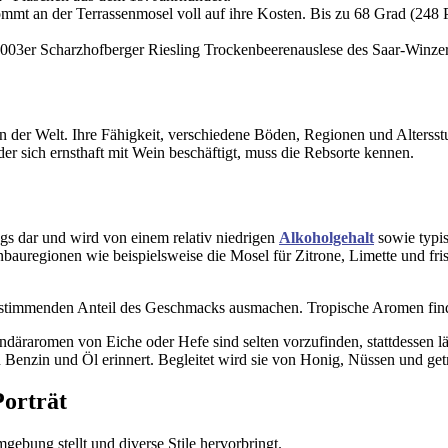
ommt an der Terrassenmosel voll auf ihre Kosten. Bis zu 68 Grad (248 
2003er Scharzhofberger Riesling Trockenbeerenauslese des Saar-Winzer
n der Welt. Ihre Fähigkeit, verschiedene Böden, Regionen und Altersstu
der sich ernsthaft mit Wein beschäftigt, muss die Rebsorte kennen.
ngs dar und wird von einem relativ niedrigen
Alkoholgehalt
sowie typis
auregionen wie beispielsweise die Mosel für Zitrone, Limette und fr
stimmenden Anteil des Geschmacks ausmachen. Tropische Aromen finde
däraromen von Eiche oder Hefe sind selten vorzufinden, stattdessen läu
 Benzin und Öl erinnert. Begleitet wird sie von Honig, Nüssen und get
Porträt
mgebung stellt und diverse Stile hervorbringt.