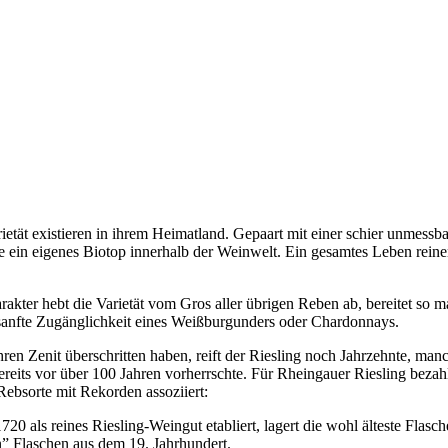
arietät existieren in ihrem Heimatland. Gepaart mit einer schier unmes
rte ein eigenes Biotop innerhalb der Weinwelt. Ein gesamtes Leben rei
rakter hebt die Varietät vom Gros aller übrigen Reben ab, bereitet so 
ie sanfte Zugänglichkeit eines Weißburgunders oder Chardonnays.
hren Zenit überschritten haben, reift der Riesling noch Jahrzehnte, ma
eits vor über 100 Jahren vorherrschte. Für Rheingauer Riesling bezahl
ebsorte mit Rekorden assoziiert:
20 als reines Riesling-Weingut etabliert, lagert die wohl älteste Flasc
” Flaschen aus dem 19. Jahrhundert.