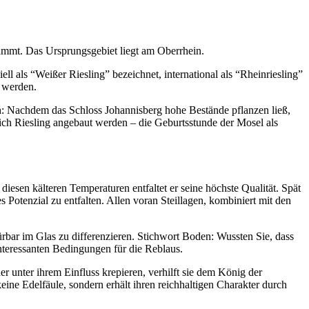
stammt. Das Ursprungsgebiet liegt am Oberrhein.
ell als “Weißer Riesling” bezeichnet, international als “Rheinriesling”
t werden.
h: Nachdem das Schloss Johannisberg hohe Bestände pflanzen ließ,
lich Riesling angebaut werden – die Geburtsstunde der Mosel als
iesen kälteren Temperaturen entfaltet er seine höchste Qualität. Spät
 Potenzial zu entfalten. Allen voran Steillagen, kombiniert mit den
rbar im Glas zu differenzieren. Stichwort Boden: Wussten Sie, dass
nteressanten Bedingungen für die Reblaus.
r unter ihrem Einfluss krepieren, verhilft sie dem König der
ne Edelfäule, sondern erhält ihren reichhaltigen Charakter durch