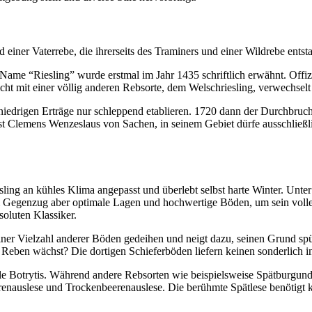
d einer Vaterrebe, die ihrerseits des Traminers und einer Wildrebe ent
 Name “Riesling” wurde erstmal im Jahr 1435 schriftlich erwähnt. Offizi
nicht mit einer völlig anderen Rebsorte, dem Welschriesling, verwechsel
niedrigen Erträge nur schleppend etablieren. 1720 dann der Durchbruc
ürst Clemens Wenzeslaus von Sachen, in seinem Gebiet dürfe ausschließ
ing an kühles Klima angepasst und überlebt selbst harte Winter. Unter d
 im Gegenzug aber optimale Lagen und hochwertige Böden, um sein volles
oluten Klassiker.
einer Vielzahl anderer Böden gedeihen und neigt dazu, seinen Grund spü
 Reben wächst? Die dortigen Schieferböden liefern keinen sonderlich i
ule Botrytis. Während andere Rebsorten wie beispielsweise Spätburgunde
nauslese und Trockenbeerenauslese. Die berühmte Spätlese benötigt kei