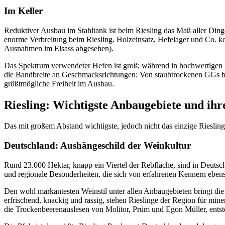
Im Keller
Reduktiver Ausbau im Stahltank ist beim Riesling das Maß aller Ding
enorme Verbreitung beim Riesling. Holzeinsatz, Hefelager und Co. komm
Ausnahmen im Elsass abgesehen).
Das Spektrum verwendeter Hefen ist groß; während in hochwertigen We
die Bandbreite an Geschmacksrichtungen: Von staubtrockenen GGs bis
größtmögliche Freiheit im Ausbau.
Riesling: Wichtigste Anbaugebiete und ihr
Das mit großem Abstand wichtigste, jedoch nicht das einzige Riesling
Deutschland: Aushängeschild der Weinkultur
Rund 23.000 Hektar, knapp ein Viertel der Rebfläche, sind in Deutsc
und regionale Besonderheiten, die sich von erfahrenen Kennern ebe
Den wohl markantesten Weinstil unter allen Anbaugebieten bringt die 
erfrischend, knackig und rassig, stehen Rieslinge der Region für min
die Trockenbeerenauslesen von Molitor, Prüm und Egon Müller, entst