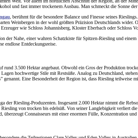
mten Welt. Vor allem im nördlichen Abschnitt der Region, an der Mittel
Alkohol und fast immer trockenem Ausbau. Man schmeckt die Sonne der
ngau
, berühmt für die besondere Balance und Finesse seines Rieslings.
rten Weinbergen in der wohl größten Präzision Deutschlands wider. O
Erzeuger wie Schloss Johannisberg, Kloster Eberbach oder Schloss Vol
on der Nahe, einer wahren Schatzkiste für Spitzen-Riesling und einem
ine endlose Entdeckungsreise.
auf rund 3.500 Hektar angebaut. Obwohl ein Gros der Produktion trocken
 Lagen hochwertige Stile mit Restsüße. Analog zu Deutschland, stehen 
 genannt. Eine Besonderheit der Region ist, dass Riesling teilweise m
Liga der Riesling-Produzenten. Insgesamt 2.000 Hektar nimmt die Rebso
n Riesling von trocken bis edelsüß. Von seiner Langlebigkeit verliert d
, überzeugt Connaisseurs mit einer enormen Fülle, Konzentration und 
nsbesondere die Teilregionen Clare Valley und Eden Valley in Australie