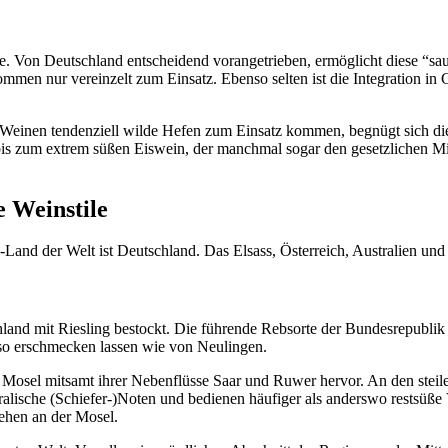
e. Von Deutschland entscheidend vorangetrieben, ermöglicht diese “sau
en nur vereinzelt zum Einsatz. Ebenso selten ist die Integration in Cu
inen tendenziell wilde Hefen zum Einsatz kommen, begnügt sich die Me
 zum extrem süßen Eiswein, der manchmal sogar den gesetzlichen Minde
e Weinstile
-Land der Welt ist Deutschland. Das Elsass, Österreich, Australien und
hland mit Riesling bestockt. Die führende Rebsorte der Bundesrepubli
nso erschmecken lassen wie von Neulingen.
Mosel mitsamt ihrer Nebenflüsse Saar und Ruwer hervor. An den steilen
eralische (Schiefer-)Noten und bedienen häufiger als anderswo restsüße 
ehen an der Mosel.