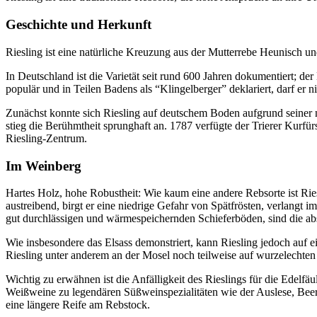
Geschichte und Herkunft
Riesling ist eine natürliche Kreuzung aus der Mutterrebe Heunisch un
In Deutschland ist die Varietät seit rund 600 Jahren dokumentiert; der
populär und in Teilen Badens als “Klingelberger” deklariert, darf er 
Zunächst konnte sich Riesling auf deutschem Boden aufgrund seiner 
stieg die Berühmtheit sprunghaft an. 1787 verfügte der Trierer Kurf
Riesling-Zentrum.
Im Weinberg
Hartes Holz, hohe Robustheit: Wie kaum eine andere Rebsorte ist Riesl
austreibend, birgt er eine niedrige Gefahr von Spätfrösten, verlangt
gut durchlässigen und wärmespeichernden Schieferböden, sind die abs
Wie insbesondere das Elsass demonstriert, kann Riesling jedoch auf 
Riesling unter anderem an der Mosel noch teilweise auf wurzelechten
Wichtig zu erwähnen ist die Anfälligkeit des Rieslings für die Edelfä
Weißweine zu legendären Süßweinspezialitäten wie der Auslese, Beere
eine längere Reife am Rebstock.