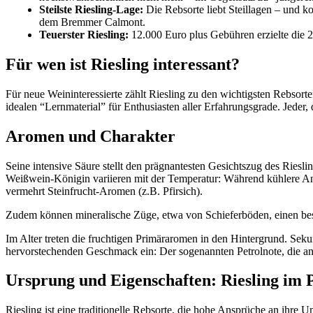
Steilste Riesling-Lage:
Die Rebsorte liebt Steillagen – und k
dem Bremmer Calmont.
Teuerster Riesling:
12.000 Euro plus Gebühren erzielte die 
Für wen ist Riesling interessant?
Für neue Weininteressierte zählt Riesling zu den wichtigsten Rebsorte
idealen “Lernmaterial” für Enthusiasten aller Erfahrungsgrade. Jeder, 
Aromen und Charakter
Seine intensive Säure stellt den prägnantesten Gesichtszug des Riesli
Weißwein-Königin variieren mit der Temperatur: Während kühlere Anb
vermehrt Steinfrucht-Aromen (z.B. Pfirsich).
Zudem können mineralische Züge, etwa von Schieferböden, einen be
Im Alter treten die fruchtigen Primäraromen in den Hintergrund. Sekun
hervorstechenden Geschmack ein: Der sogenannten Petrolnote, die an
Ursprung und Eigenschaften: Riesling im 
Riesling ist eine traditionelle Rebsorte, die hohe Ansprüche an ihre U