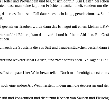
aar Helfer und Proviant ein und begibt sich dorthin. Am Besten bei sc
en, dass man keine kaputten Früchte mit aufsammelt, sondern nur die 
auert es. In diesem Fall dauerte es nicht lange, gerade einmal 4 Stund
zt.
 geernteten Trauben wurde dann das Erntegut mit einem kleinen LKW 
rter auf drei Rädern, kam dann vorbei und half beim Abladen. Ein Gerät
rauben.
Schlauch die Substanz die aus Saft und Traubenstückchen besteht dann in
barer und leckerer Most Geruch, und zwar bereits nach 1-2 Tagen! Die 
 selbst ein paar Liter Wein herzustellen. Doch man benötigt zuerst ein
ien noch eine andere Art Wein herstellt, indem man die gepressten und
hr süß und konzentriert und dient zum Kochen von Saucen und Fleischge