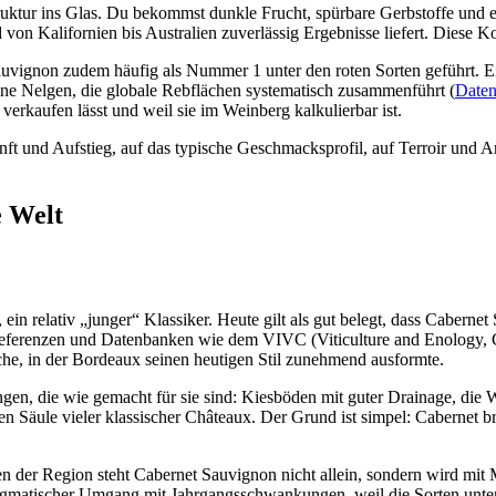
truktur ins Glas. Du bekommst dunkle Frucht, spürbare Gerbstoffe und e
von Kalifornien bis Australien zuverlässig Ergebnisse liefert. Diese K
vignon zudem häufig als Nummer 1 unter den roten Sorten geführt. Eine
 Nelgen, die globale Rebflächen systematisch zusammenführt (
Daten
 verkaufen lässt und weil sie im Weinberg kalkulierbar ist.
nft und Aufstieg, auf das typische Geschmacksprofil, auf Terroir und 
e Welt
ein relativ „junger“ Klassiker. Heute gilt als gut belegt, dass Cabern
ferenzen und Datenbanken wie dem VIVC (Viticulture and Enology, Ge
oche, in der Bordeaux seinen heutigen Stil zunehmend ausformte.
gen, die wie gemacht für sie sind: Kiesböden mit guter Drainage, die 
Säule vieler klassischer Châteaux. Der Grund ist simpel: Cabernet brin
n der Region steht Cabernet Sauvignon nicht allein, sondern wird mit Me
ragmatischer Umgang mit Jahrgangsschwankungen, weil die Sorten unters