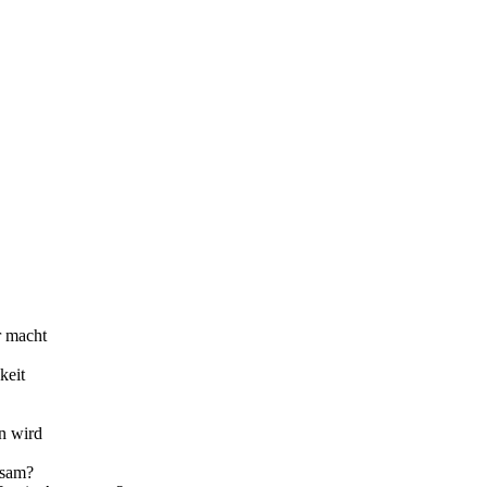
r macht
keit
n wird
tsam?