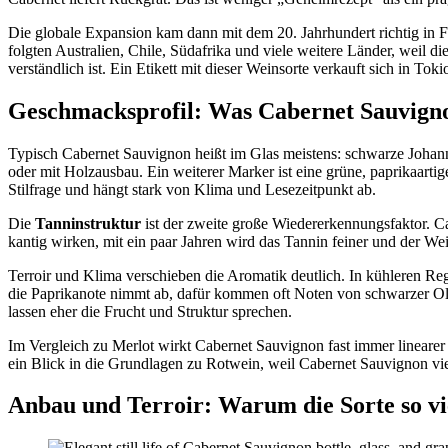
Die globale Expansion kam dann mit dem 20. Jahrhundert richtig in 
folgten Australien, Chile, Südafrika und viele weitere Länder, weil 
verständlich ist. Ein Etikett mit dieser Weinsorte verkauft sich in Tokio 
Geschmacksprofil: Was Cabernet Sauvign
Typisch Cabernet Sauvignon heißt im Glas meistens: schwarze Johan
oder mit Holzausbau. Ein weiterer Marker ist eine grüne, paprikaarti
Stilfrage und hängt stark von Klima und Lesezeitpunkt ab.
Die
Tanninstruktur
ist der zweite große Wiedererkennungsfaktor. Ca
kantig wirken, mit ein paar Jahren wird das Tannin feiner und der W
Terroir und Klima verschieben die Aromatik deutlich. In kühleren Reg
die Paprikanote nimmt ab, dafür kommen oft Noten von schwarzer Oliv
lassen eher die Frucht und Struktur sprechen.
Im Vergleich zu Merlot wirkt Cabernet Sauvignon fast immer linearer u
ein Blick in die Grundlagen zu Rotwein, weil Cabernet Sauvignon vi
Anbau und Terroir: Warum die Sorte so viel