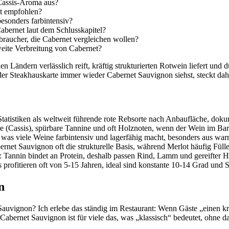
 Cassis-Aroma aus?
t empfohlen?
esonders farbintensiv?
abernet laut dem Schlusskapitel?
rbraucher, die Cabernet vergleichen wollen?
weite Verbreitung von Cabernet?
en Ländern verlässlich reift, kräftig strukturierten Rotwein liefert u
der Steakhauskarte immer wieder Cabernet Sauvignon siehst, steckt d
-Statistiken als weltweit führende rote Rebsorte nach Anbaufläche, do
ere (Cassis), spürbare Tannine und oft Holznoten, wenn der Wein im Ba
, was viele Weine farbintensiv und lagerfähig macht, besonders aus war
et Sauvignon oft die strukturelle Basis, während Merlot häufig Fülle 
: Tannin bindet an Protein, deshalb passen Rind, Lamm und gereifter Ha
profitieren oft von 5-15 Jahren, ideal sind konstante 10-14 Grad und S
n
auvignon? Ich erlebe das ständig im Restaurant: Wenn Gäste „einen krä
bernet Sauvignon ist für viele das, was „klassisch“ bedeutet, ohne d