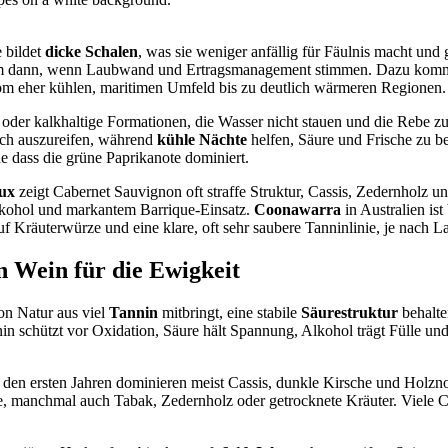
 bildet
dicke Schalen
, was sie weniger anfällig für Fäulnis macht und 
 allem dann, wenn Laubwand und Ertragsmanagement stimmen. Dazu kom
om eher kühlen, maritimen Umfeld bis zu deutlich wärmeren Regionen.
 oder kalkhaltige Formationen, die Wasser nicht stauen und die Rebe z
ch auszureifen, während
kühle Nächte
helfen, Säure und Frische zu be
e dass die grüne Paprikanote dominiert.
ux
zeigt Cabernet Sauvignon oft straffe Struktur, Cassis, Zedernholz u
Alkohol und markantem Barrique-Einsatz.
Coonawarra
in Australien ist
 auf Kräuterwürze und eine klare, oft sehr saubere Tanninlinie, je nach 
n Wein für die Ewigkeit
on Natur aus viel
Tannin
mitbringt, eine stabile
Säurestruktur
behalte
n schützt vor Oxidation, Säure hält Spannung, Alkohol trägt Fülle und 
In den ersten Jahren dominieren meist Cassis, dunkle Kirsche und Holzno
ze, manchmal auch Tabak, Zedernholz oder getrocknete Kräuter. Viele 