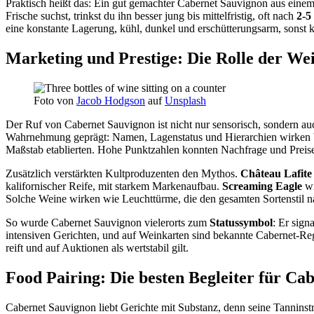
Praktisch heißt das: Ein gut gemachter Cabernet Sauvignon aus einem
Frische suchst, trinkst du ihn besser jung bis mittelfristig, oft nach
2-5
eine konstante Lagerung, kühl, dunkel und erschütterungsarm, sonst 
Marketing und Prestige: Die Rolle der We
Foto von
Jacob Hodgson
auf
Unsplash
Der Ruf von Cabernet Sauvignon ist nicht nur sensorisch, sondern au
Wahrnehmung geprägt: Namen, Lagenstatus und Hierarchien wirken bi
Maßstab etablierten. Hohe Punktzahlen konnten Nachfrage und Preise
Zusätzlich verstärkten Kultproduzenten den Mythos.
Château Lafite
kalifornischer Reife, mit starkem Markenaufbau.
Screaming Eagle
wi
Solche Weine wirken wie Leuchttürme, die den gesamten Sortenstil n
So wurde Cabernet Sauvignon vielerorts zum
Statussymbol
: Er sign
intensiven Gerichten, und auf Weinkarten sind bekannte Cabernet-Region
reift und auf Auktionen als wertstabil gilt.
Food Pairing: Die besten Begleiter für Ca
Cabernet Sauvignon liebt Gerichte mit Substanz, denn seine Tanninst