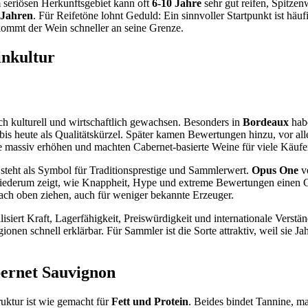
 seriösen Herkunftsgebiet kann oft
6-10 Jahre
sehr gut reifen, Spitze
 Jahren
. Für Reifetöne lohnt Geduld: Ein sinnvoller Startpunkt ist häu
kommt der Wein schneller an seine Grenze.
inkultur
ch kulturell und wirtschaftlich gewachsen. Besonders in
Bordeaux
habe
s heute als Qualitätskürzel. Später kamen Bewertungen hinzu, vor al
 massiv erhöhen und machten Cabernet-basierte Weine für viele Käufer
steht als Symbol für Traditionsprestige und Sammlerwert.
Opus One
ve
ederum zeigt, wie Knappheit, Hype und extreme Bewertungen einen Ca
ach oben ziehen, auch für weniger bekannte Erzeuger.
alisiert Kraft, Lagerfähigkeit, Preiswürdigkeit und internationale Verst
en schnell erklärbar. Für Sammler ist die Sorte attraktiv, weil sie Jahr
bernet Sauvignon
ruktur ist wie gemacht für
Fett und Protein
. Beides bindet Tannine, m