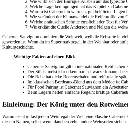
Wie wirkt sich der Barrique-Ausbau auf das typische
Welche Lagerbedingungen hat das Kapitel zu Caberne
Warum ist Cabernet in warmen, gut belüfteten Lagen b
Wie verändert der Klimawandel die Reifeprofile von C
Welche praktischen Schritte empfiehlt der Text für Ve
Wie erklärt die Quelle Anderson und Nelgen die welt
Cabernet Sauvignon dominiert die Weinwelt, weil die Rebsorte in viel
geworden ist. Wenn du im Supermarktregal, in der Weinbar oder auf 
Kulturgeschichte.
Wichtige Fakten auf einen Blick
Cabernet Sauvignon gilt in internationalen Rebflächen
Der Stil ist meist klar erkennbar: schwarze Johannisbe
Die Rebe hat dicke Beerenschalen und reift relativ spät
Im klassischen Bordeaux-Blend aus dem Médoc ist Cabern
Für Food Pairing ist Cabernet Sauvignon ein Arbeitstier
Beim Lagern helfen einfache Regeln: kräftige Cabernets 
Einleitung: Der König unter den Rotweine
Warum steht in fast jedem Weinregal der Welt eine Flasche Cabernet S
diesem Namen, selbst wenn daneben zehn andere Weinsorten stehen. Ca