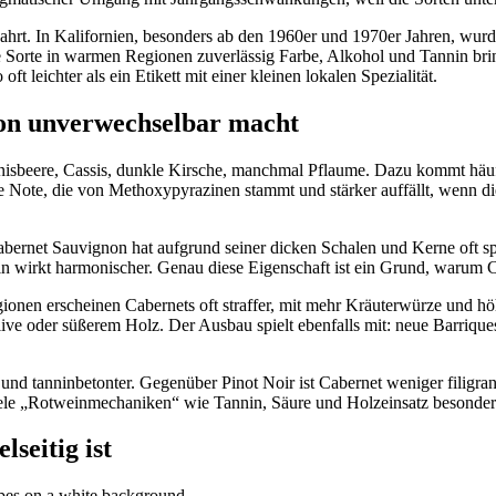
Fahrt. In Kalifornien, besonders ab den 1960er und 1970er Jahren, wu
die Sorte in warmen Regionen zuverlässig Farbe, Alkohol und Tannin br
oft leichter als ein Etikett mit einer kleinen lokalen Spezialität.
on unverwechselbar macht
nisbeere, Cassis, dunkle Kirsche, manchmal Pflaume. Dazu kommt häuf
ge Note, die von Methoxypyrazinen stammt und stärker auffällt, wenn die
bernet Sauvignon hat aufgrund seiner dicken Schalen und Kerne oft spü
ein wirkt harmonischer. Genau diese Eigenschaft ist ein Grund, warum 
ionen erscheinen Cabernets oft straffer, mit mehr Kräuterwürze und hö
e oder süßerem Holz. Der Ausbau spielt ebenfalls mit: neue Barriques
nd tanninbetonter. Gegenüber Pinot Noir ist Cabernet weniger filigran, 
ele „Rotweinmechaniken“ wie Tannin, Säure und Holzeinsatz besonders 
seitig ist