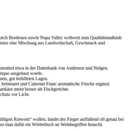
nd durch Bordeaux sowie Napa Valley weltweit zum Qualitätsmaßstab
ahinter eine Mischung aus Landwirtschaft, Geschmack und
kumentiert etwa in der Datenbank von Anderson und Nelgen.
rrique ausgebaut wurde.
men, gut belüfteten Lagen.
beisteuert und Cabernet Franc aromatische Frische ergänzt.
rtkäse meist besser als Fischgerichte.
chutz vor Licht.
ftigen Rotwein“ wollen, landet der Finger auffallend oft genau bei
ass man dafür ein Wörterbuch an Weinbegriffen braucht.