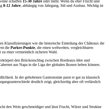
nweine schaffen
15-30 Jahre
oder mehr. Wenn du eher Frucht und
fig
8-12 Jahre
, abhängig von Jahrgang, Stil und Ausbau. Wichtig ist
n Klassifizierungen wie die historische Einteilung der Châteaux die
lem die
Parker-Punkte
, die einen weltweiten, vergleichbaren
 zu einer vermeintlich sicheren Wahl.
rkörpert den Brückenschlag zwischen Bordeaux-Idee und
bernet aus Napa in die Liga der globalen Ikonen heben können.
ändlichkeit. In der gehobenen Gastronomie passt er gut zu klassisch
gangsunterschiede deutlich zeigt, gleichzeitig aber oft verlässlich
acht den Wein geschmeidiger und lässt Frucht, Würze und Struktur