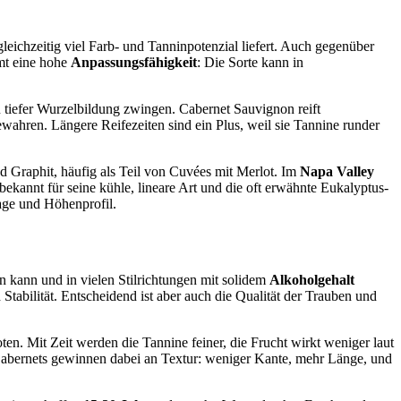
gleichzeitig viel Farb- und Tanninpotenzial liefert. Auch gegenüber
mt eine hohe
Anpassungsfähigkeit
: Die Sorte kann in
u tiefer Wurzelbildung zwingen. Cabernet Sauvignon reift
wahren. Längere Reifezeiten sind ein Plus, weil sie Tannine runder
nd Graphit, häufig als Teil von Cuvées mit Merlot. Im
Napa Valley
 bekannt für seine kühle, lineare Art und die oft erwähnte Eukalyptus-
Lage und Höhenprofil.
n kann und in vielen Stilrichtungen mit solidem
Alkoholgehalt
Stabilität. Entscheidend ist aber auch die Qualität der Trauben und
ten. Mit Zeit werden die Tannine feiner, die Frucht wirkt weniger laut
Cabernets gewinnen dabei an Textur: weniger Kante, mehr Länge, und