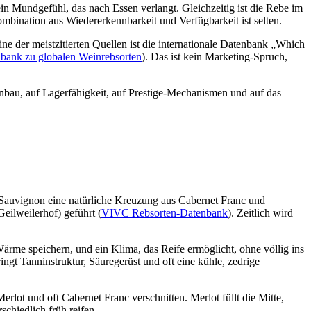
in Mundgefühl, das nach Essen verlangt. Gleichzeitig ist die Rebe im
ombination aus Wiedererkennbarkeit und Verfügbarkeit ist selten.
 der meistzitierten Quellen ist die internationale Datenbank „Which
bank zu globalen Weinrebsorten
). Das ist kein Marketing-Spruch,
Anbau, auf Lagerfähigkeit, auf Prestige-Mechanismen und auf das
et Sauvignon eine natürliche Kreuzung aus Cabernet Franc und
ilweilerhof) geführt (
VIVC Rebsorten-Datenbank
). Zeitlich wird
Wärme speichern, und ein Klima, das Reife ermöglicht, ohne völlig ins
gt Tanninstruktur, Säuregerüst und oft eine kühle, zedrige
rlot und oft Cabernet Franc verschnitten. Merlot füllt die Mitte,
chiedlich früh reifen.