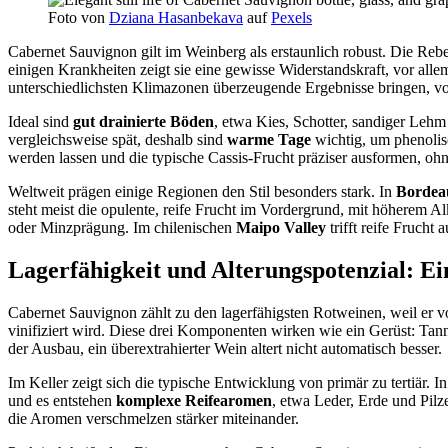
Foto von
Dziana Hasanbekava
auf
Pexels
Cabernet Sauvignon gilt im Weinberg als erstaunlich robust. Die Rebe
einigen Krankheiten zeigt sie eine gewisse Widerstandskraft, vor
unterschiedlichsten Klimazonen überzeugende Ergebnisse bringen, v
Ideal sind
gut drainierte Böden
, etwa Kies, Schotter, sandiger Lehm
vergleichsweise spät, deshalb sind
warme Tage
wichtig, um phenolis
werden lassen und die typische Cassis-Frucht präziser ausformen, ohn
Weltweit prägen einige Regionen den Stil besonders stark. In
Bordea
steht meist die opulente, reife Frucht im Vordergrund, mit höherem 
oder Minzprägung. Im chilenischen
Maipo Valley
trifft reife Frucht
Lagerfähigkeit und Alterungspotenzial: Ei
Cabernet Sauvignon zählt zu den lagerfähigsten Rotweinen, weil er v
vinifiziert wird. Diese drei Komponenten wirken wie ein Gerüst: Tanni
der Ausbau, ein überextrahierter Wein altert nicht automatisch besser.
Im Keller zeigt sich die typische Entwicklung von primär zu tertiär. 
und es entstehen
komplexe Reifearomen
, etwa Leder, Erde und Pil
die Aromen verschmelzen stärker miteinander.