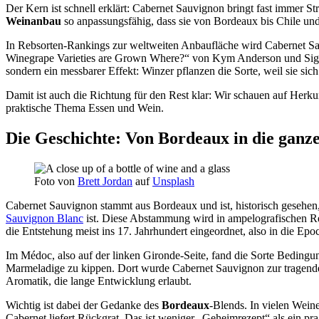
Der Kern ist schnell erklärt: Cabernet Sauvignon bringt fast immer S
Weinanbau
so anpassungsfähig, dass sie von Bordeaux bis Chile und 
In Rebsorten-Rankings zur weltweiten Anbaufläche wird Cabernet Sau
Winegrape Varieties are Grown Where?“ von Kym Anderson und Signe
sondern ein messbarer Effekt: Winzer pflanzen die Sorte, weil sie sich
Damit ist auch die Richtung für den Rest klar: Wir schauen auf Herku
praktische Thema Essen und Wein.
Die Geschichte: Von Bordeaux in die ganz
Foto von
Brett Jordan
auf
Unsplash
Cabernet Sauvignon stammt aus Bordeaux und ist, historisch gesehen, 
Sauvignon Blanc
ist. Diese Abstammung wird in ampelografischen Re
die Entstehung meist ins 17. Jahrhundert eingeordnet, also in die Ep
Im Médoc, also auf der linken Gironde-Seite, fand die Sorte Bedingun
Marmeladige zu kippen. Dort wurde Cabernet Sauvignon zur tragenden 
Aromatik, die lange Entwicklung erlaubt.
Wichtig ist dabei der Gedanke des
Bordeaux
-Blends. In vielen Weine
Cabernet liefert Rückgrat. Das ist weniger „Geheimrezept“ als ein p